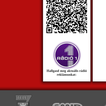
Hallgasd meg aktuális rádió
reklámunkat: