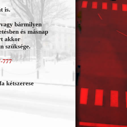
 is.
 vagy bármilyen
zetésben és másnap
rt akkor
an szüksége.
7-777
fa kétszerese