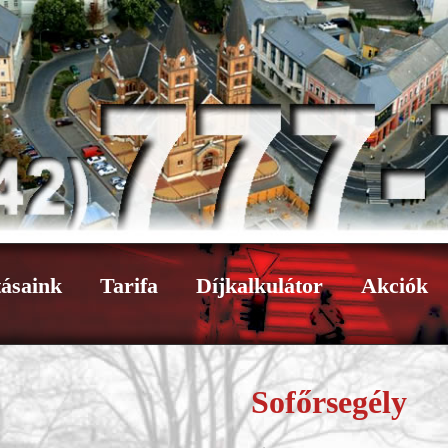
tásaink
Tarifa
Díjkalkulátor
Akciók
Sofőrsegély