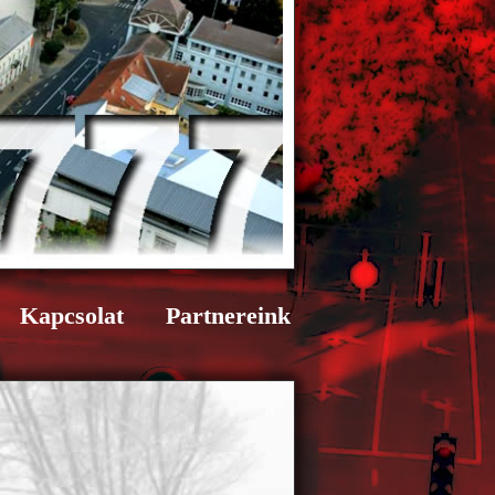
Kapcsolat
Partnereink