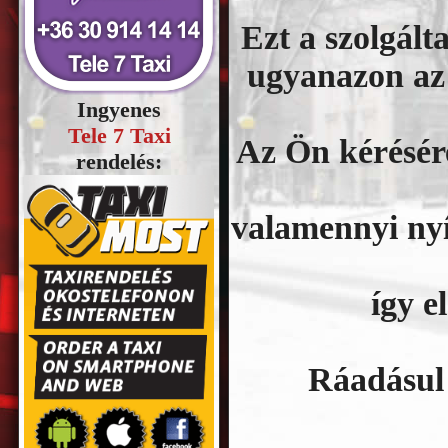
Ezt a szolgált
ugyanazon az
Ingyenes
Tele 7 Taxi
Az Ön kérésére
rendelés:
valamennyi nyí
így e
Ráadásul 