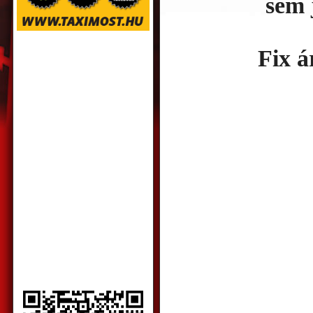
sem 
Fix á